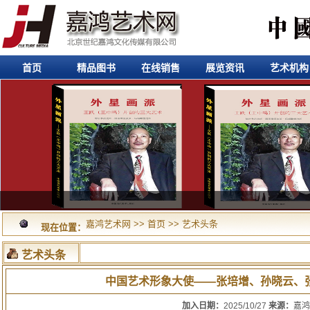
首页
精品图书
在线销售
展览资讯
艺术机构
嘉鸿艺术网
>>
首页
>>
艺术头条
现在位置：
艺术头条
中国艺术形象大使——张培增、孙晓云、
加入日期：
2025/10/27
来源：
嘉